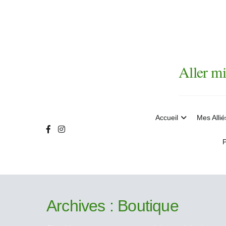
Aller
au
contenu
Aller mi
Accueil
Mes Allié
P
Archives :
Boutique