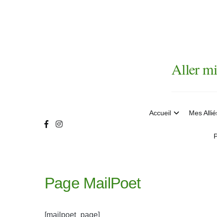
Aller
au
contenu
Aller mi
Accueil
Mes Allié
P
Page MailPoet
[mailpoet_page]